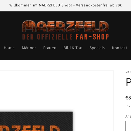
Willkommen im MAERZFELD Shop! - Versandkostenfrei ab 70€
Home
Männer
Frauen
Bild & Ton
Specials
Kontakt
MA
P
N
€
Pr
Ink
An