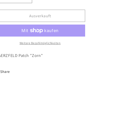
die
die
Menge
Menge
für
für
Ausverkauft
Patch
Patch
&quot;Zorn&quot;
&quot;Zorn&quot;
Weitere Bezahlmöglichkeiten
ERZFELD Patch "Zorn"
Share