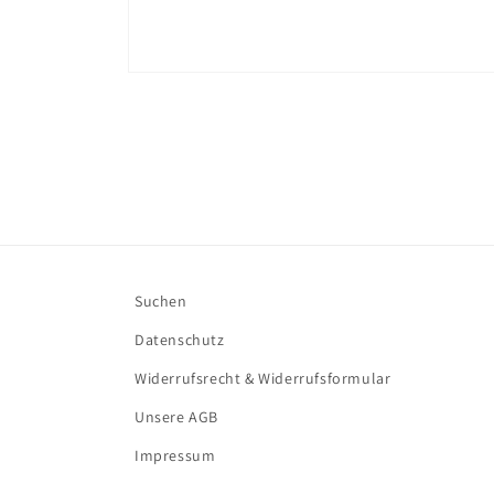
Medien
1
in
Modal
öffnen
Suchen
Datenschutz
Widerrufsrecht & Widerrufsformular
Unsere AGB
Impressum