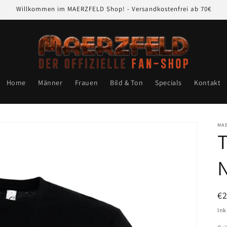
Willkommen im MAERZFELD Shop! - Versandkostenfrei ab 70€
Home
Männer
Frauen
Bild & Ton
Specials
Kontakt
MA
T
N
N
€
Pr
Ink