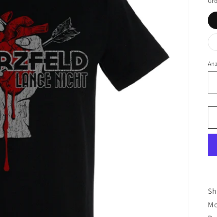
Gr
An
Sh
Mo