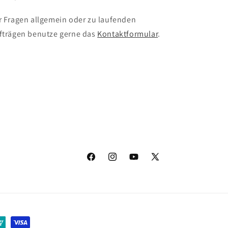
r Fragen allgemein oder zu laufenden
fträgen benutze gerne das
Kontaktformular
.
Facebook
Instagram
YouTube
X
(Twitter)