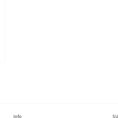
Info
S