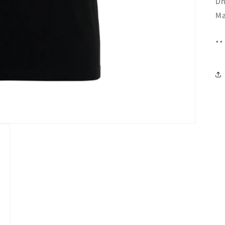
Dr
Ma
**