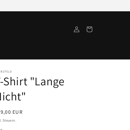
Einloggen
Warenkorb
ERZFELD
-Shirt "Lange
icht"
ormaler
29,00 EUR
eis
l. Steuern.